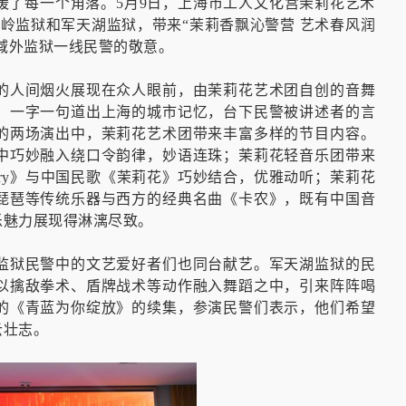
暖了每一个角落。5月9日，上海市工人文化宫茉莉花艺术
茅岭监狱和军天湖监狱，带来“茉莉香飘沁警营 艺术春风润
对域外监狱一线民警的敬意。
的人间烟火展现在众人眼前，由茉莉花艺术团自创的音舞
，一字一句道出上海的城市记忆，台下民警被讲述者的言
的两场演出中，茉莉花艺术团带来丰富多样的节目内容。
中巧妙融入绕口令韵律，妙语连珠；茉莉花轻音乐团带来
ory》与中国民歌《茉莉花》巧妙结合，优雅动听；茉莉花
琵琶等传统乐器与西方的经典名曲《卡农》，既有中国音
乐魅力展现得淋漓尽致。
监狱民警中的文艺爱好者们也同台献艺。军天湖监狱的民
以擒敌拳术、盾牌战术等动作融入舞蹈之中，引来阵阵喝
的《青蓝为你绽放》的续集，参演民警们表示，他们希望
云壮志。