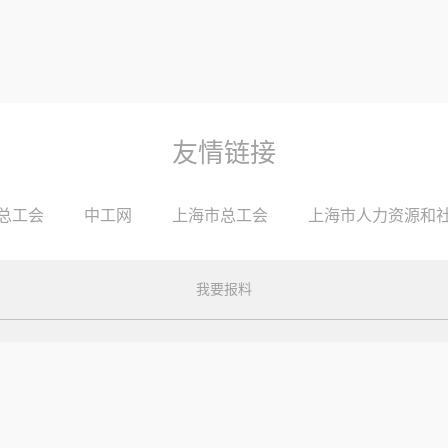
友情链接
总工会
中工网
上海市总工会
上海市人力资源和
我要报料
安区昌平路700号(近常德路) 电话 ： 021-62186600
沪ICP备20210
劳动报社版权所有，未经许可严禁复制或镜像