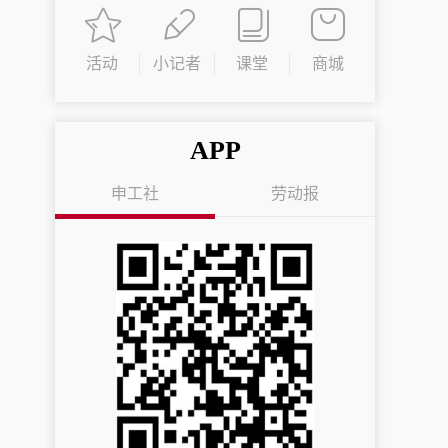
活动
小记者
课堂
商城
APP
申工社
劳动报