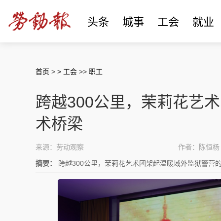
头条
城事
工会
就业
首页
>
> 工会
>>
职工
跨越300公里，茉莉花艺
术桥梁
来源：劳动观察
作者：陈恒杨
摘要：
跨越300公里，茉莉花艺术团架起温暖域外监狱警营