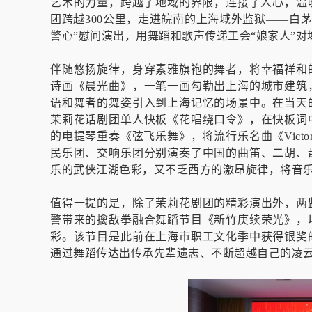
艺术的力量，跨越了地域的界限，连接了人心，温
团跨越300公里，走进皖南的上海域外监狱——白
警心”慰问演出，用舞蹈和歌声传递工会“娘家人”
伴随悠扬旋律，身穿素雅旗袍的舞者，将幸福祥和
诗画《晨光曲》，一笔一画勾勒出上海的城市建筑
语和舞者的舞姿引入到上海记忆的场景中。在当天
茉莉花话剧团单人快板《花唱绕口令》，在快板词
的电提琴重奏《弦飞乐舞》，将流行乐名曲《Vict
民乐团、交响乐团分别演奏了中国的曲笛、二胡、
乐的武侠江湖色彩，又不乏西方的激昂旋律，将音
值得一提的是，除了茉莉花剧团的精彩演出外，两
警带来的擒敌拳融合舞蹈节目《新竹庚续荣光》，
彩。该节目是此前在上海市职工文化季中获得银奖
通过舞蹈传达出传承先辈遗志、不断超越自己的凌