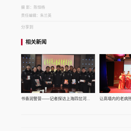
摄 影：
陈恒杨
责任编辑：
朱兰英
分享到
相关新闻
书香润警营——记者探访上海四岔河...
让高墙内的老病残