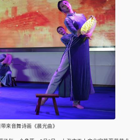
团带来音舞诗画《晨光曲》