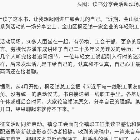
头图：读书分享会活动现场
“读了这本书，让我想起刚进厂那会儿的自己。”近期，金山枫
系列活动的一场分享会上，金山区枫泾镇一家企业的年轻职工
活动现场，30多人围坐在一起，有劳模、工会干部，更多的
言。劳模代表潘东成讲述了自己二十多年义务理发的经历：“
几个人听完接着追问细节。一位年轻女工说起刚入行时的迷
样，后来发现活儿是干给自己的，认真和不认真，自己心里最
两两还在接着聊。
据悉，从4月开始，枫泾镇总工会把《习近平与一线职工朋友
角。没有统一的启动仪式，书直接送到一线职工手里。各基
午休或班后会时间，大家轮流领读原文，分享自己的理解。某
开口，结果聊起来就停不下来。”
征文活动同步启动。镇总工会面向全镇职工征集读书感悟和
配送员等新就业形态劳动者投稿。收到的来稿中，一篇来自车
每天重复，翻翻这本书反而想通了，把手头的活儿干细了，心