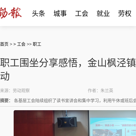
头条
城事
工会
就业
劳权
首页
>
> 工会
>>
职工
职工围坐分享感悟，金山枫泾镇
动
来源：劳动观察
作者：朱兰英
摘要：
各基层工会陆续组织了读书宣讲会和集中学习，利用午休或班后