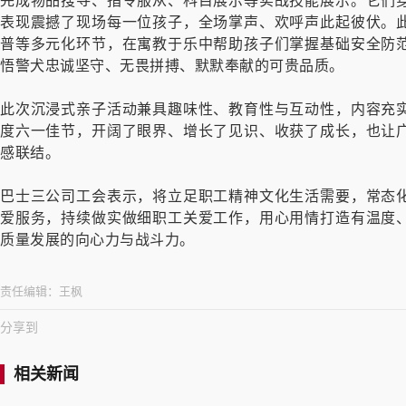
完成物品搜寻、指令服从、科目展示等实战技能展示。它们
表现震撼了现场每一位孩子，全场掌声、欢呼声此起彼伏。
普等多元化环节，在寓教于乐中帮助孩子们掌握基础安全防
悟警犬忠诚坚守、无畏拼搏、默默奉献的可贵品质。
此次沉浸式亲子活动兼具趣味性、教育性与互动性，内容充
度六一佳节，开阔了眼界、增长了见识、收获了成长，也让
感联结。
巴士三公司工会表示，将立足职工精神文化生活需要，常态
爱服务，持续做实做细职工关爱工作，用心用情打造有温度
质量发展的向心力与战斗力。
责任编辑：
王枫
分享到
相关新闻