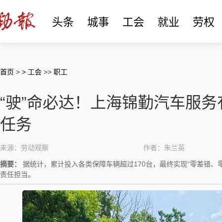
头条
城事
工会
就业
劳权
首页
>
> 工会
>>
职工
“驶”命必达！上海锦勤汽车服
任务
来源：劳动观察
作者：朱兰英
摘要：
据统计，累计投入各类保障车辆超过170台，最终实现“零差错、
责任担当。