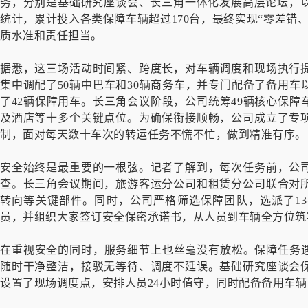
务，分别是基础研究座谈会、长三角一体化发展高层论坛，以
统计，累计投入各类保障车辆超过170台，最终实现“零差错
质水准和责任担当。
据悉，这三场活动时间紧、跨度长，对车辆调度和现场执行
集中调配了50辆中巴车和30辆商务车，并专门配备了备用
了42辆保障用车。长三角会议阶段，公司统筹49辆核心保
及酒店等十多个关键点位。为确保衔接顺畅，公司成立了专
制，面对每天数十车次的转运任务不慌不忙，做到精准有序。
安全始终是最重要的一根弦。记者了解到，每次任务前，公
查。长三角会议期间，旅游客运分公司和租赁分公司联合对
转向等关键部件。同时，公司严格筛选保障团队，选派了1
员，并组织大家签订安全保密承诺书，从人员到车辆全方位筑
在重视安全的同时，服务细节上也丝毫没有放松。保障任务遇
随时干净整洁，接驳无等待、调度不延误。基础研究座谈会
设置了现场调度点，安排人员24小时值守，同时配备备用车