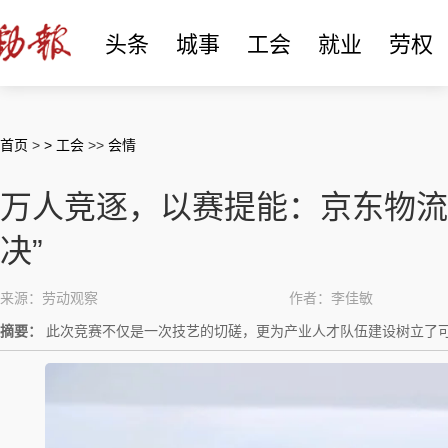
头条
城事
工会
就业
劳权
首页
>
> 工会
>>
会情
万人竞逐，以赛提能：京东物流
决”
来源：劳动观察
作者：李佳敏
摘要：
此次竞赛不仅是一次技艺的切磋，更为产业人才队伍建设树立了可