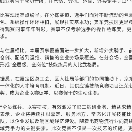
线业务骨干成功晋级，在仓储、分拣、运输、外卖骑手等13
比赛现场亮点纷呈。在分拣赛道，选手们面对不断流动的包
包、系统操作环环相扣，展现扎实基本功；叉车竞技区更是
得观赛同事阵阵喝彩。赛事不仅考验选手的操作熟练度，更
求。
与往届相比，本届赛事覆盖面进一步扩大，新增外卖骑手、
仓储、配送到运维、销售的全业务场景覆盖。在分会场，全
形成“全层级、全岗位”技能练兵的大比武格局。
据悉，在嘉定区总工会、区人社局等部门的协同推动下，京东
一体化的人才培育机制。近日，其供应链技能竞赛项目还荣获
奖，成为企业以赛促学、以赛促干的生动注脚。
“全员练兵、以赛提技，有效激发了职工钻研业务、精益求精
表示，企业将持续扎根嘉定、服务地方，常态化开展技能比
队，以企业发展反哺区域经济建设。随着电商物流行业向高
域竞争力的关键要素。此次竞赛不仅是一次技艺的切磋，更