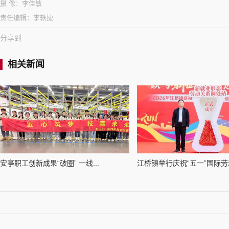
摄 像：
李佳敏
责任编辑：
李轶捷
分享到
相关新闻
安亭职工创新成果“破圈” 一线...
江桥镇举行庆祝“五一”国际劳动