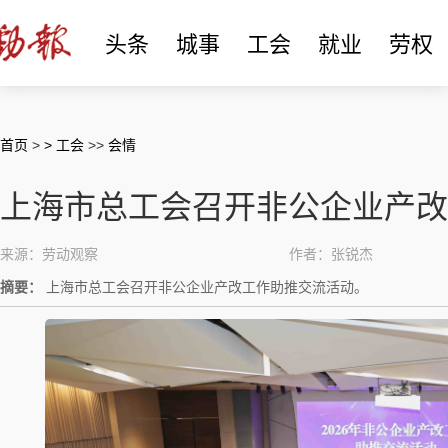
头条
城事
工会
就业
劳权
首页
>
> 工会
>>
会情
上海市总工会召开非公企业产改
来源：劳动观察
作者：张锐杰
摘要：
上海市总工会召开非公企业产改工作助推交流活动。