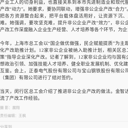
产业工人的切身利益，也直接关系到本市先进制造业和现代
产改“动力”。她要求，要协同联动，增强非公企业产改“合力
把各方资源整合起来，把平台载体盘活用好，让资源下沉、
难。她强调，要攻坚克难，提升非公企业产改“效力”，非公
产改工作深度融入企业生产经营、人才培养等各个环节，为企
今年，上海市总工会以“国企做优做强，民企赋能提质”为主
化产改助推计划。12家非公企业被纳入助推计划，相关区总
策”指导企业深化产改。记者了解到，12家非公企业均与国有
想政治引领、加强技能人才培养、健全职业发展机制、优化建
互鉴。会上，正泰电气股份有限公司与宝山钢铁股份有限公
（集团）有限公司进行了结对签约。
当天，闵行区总工会介绍了推进非公企业产改的做法。金智
流了产改工作经验。
摄 影：
展翔
责任编辑：
王枫
分享到