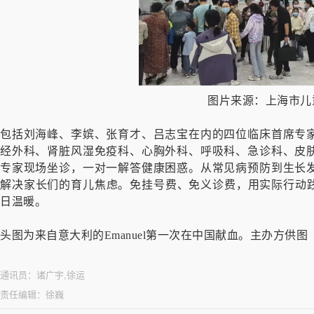
图片来源：上海市儿
包括刘海峰、李嫔、张育才、吕志宝在内的四位临床首席专
经外科、肾脏风湿免疫科、心胸外科、呼吸科、急诊科、皮
专家现场坐诊，一对一解答健康困惑。从常见病预防到生长
解决家长们的育儿焦虑。免挂号费、免义诊费，用实际行动践
日温暖。
头图为来自意大利的Emanuel第一次在中国献血。主办方供图
通讯员：
诸广宇,徐运
责任编辑：
徐巍