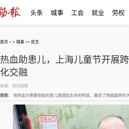
头条
城事
工会
就业
劳权
首页
>
> 城事
>>
民生
热血助患儿，上海儿童节开展跨
化交融
来源：劳动观察
摘要：
用热血为需要帮助的患儿搭建起生命的桥梁，展现了跨越国界的