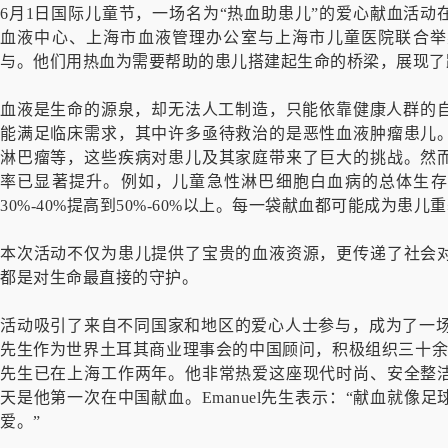
6月1日国际儿童节，一场名为“热血助患儿”的爱心献血活
血液中心、上海市血液管理办公室与上海市儿童医院联合举
与。他们用热血为需要帮助的患儿搭建起生命的桥梁，展现了
血液是生命的源泉，却无法人工制造，只能依靠健康人群的自
能满足临床需求，其中许多亟待救治的是恶性血液肿瘤患儿
淋巴瘤等，这些疾病对患儿及其家庭带来了巨大的挑战。然
率已显著提升。例如，儿童急性淋巴细胞白血病的总体生存率
30%-40%提高到50%-60%以上。每一袋献血都可能成为患
本次活动不仅为患儿提供了宝贵的血液资源，更传递了社会
都是对生命最直接的守护。
活动吸引了来自不同国家和地区的爱心人士参与，成为了一场文化交融
先生作为世界土耳其商业理事会的中国顾问，积极组织三十余名
先生已在上海工作两年。他非常热爱这座现代时尚、安全整
天是他第一次在中国献血。Emanuel先生表示：“献血就
爱。”