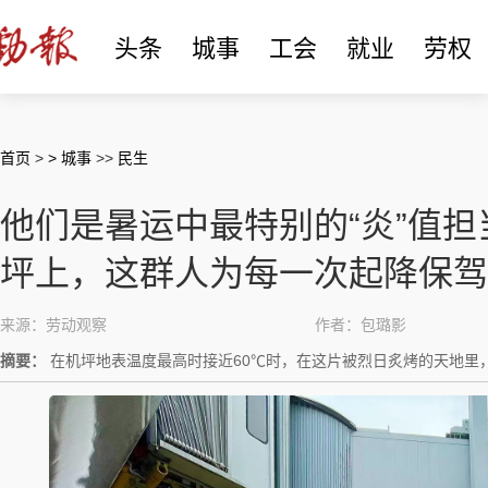
头条
城事
工会
就业
劳权
首页
>
> 城事
>>
民生
他们是暑运中最特别的“炎”值担
坪上，这群人为每一次起降保驾
来源：劳动观察
作者：包璐影
摘要：
在机坪地表温度最高时接近60℃时，在这片被烈日炙烤的天地里，