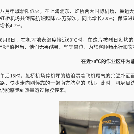
八月申城骄阳似火，在上海浦东、虹桥两大国际机场，暑运大
虹桥机场共保障航班起降7.3万架次，同比增长2.9%；保障进出
增长4.7%。
8月6日，在机坪地表温度接近60℃时，在这片被烈日炙烤
“炎”值担当，他们无畏酷暑、坚守岗位，为旅客顺畅出行和
在近70℃的作业区中为
午后15时，虹桥机场停机坪的热浪裹着飞机尾气的余温扑面
路，快步走向刚停靠的一架南方航空的飞机。此时，机身周边
仍能感觉到热量透过橡胶传来。