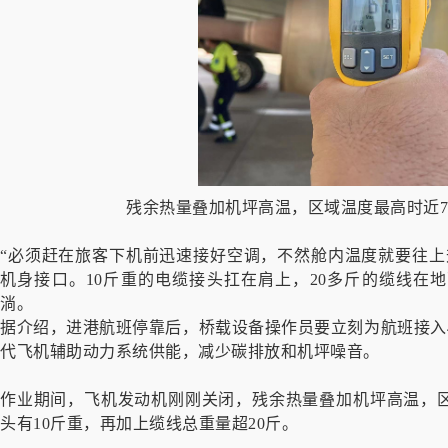
残余热量叠加机坪高温，区域温度最高时近7
“必须赶在旅客下机前迅速接好空调，不然舱内温度就要往上
机身接口。10斤重的电缆接头扛在肩上，20多斤的缆线在
淌。
据介绍，进港航班停靠后，桥载设备操作员要立刻为航班接入4
代飞机辅助动力系统供能，减少碳排放和机坪噪音。
作业期间，飞机发动机刚刚关闭，残余热量叠加机坪高温，区
头有10斤重，再加上缆线总重量超20斤。