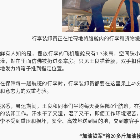
行李装卸员正在忙碌地将腹舱内的行李和货物搬
鲜有人知的是，摆放行李的飞机腹舱只有1.3米高，空间狭
灌，站在里面仿佛被扔进桑拿房。只见王良猫着腰，双手扣住
地发力将箱子推到指定位置。
在保障每一趟航班的行李时，行李装卸员都要在这里呆上45
和意志力的双重考验。
据悉，暑运期间，王良和同事们平均每天要保障8个航班，在
的装卸工作。汗水干了又湿，湿了又干，即便工作环境艰苦
李不受到重压和损坏，安全、高效地送到目的地，交到旅客手
“加油铁军”将20多斤加油