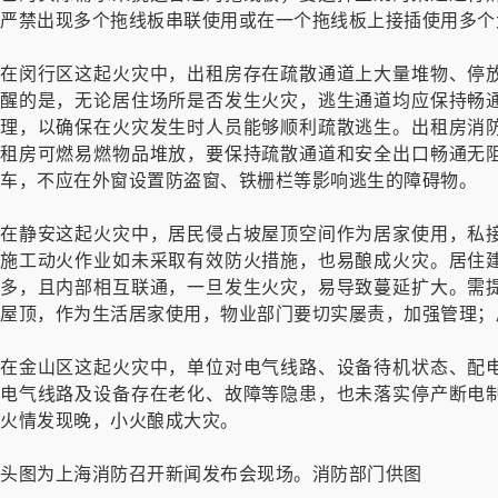
严禁出现多个拖线板串联使用或在一个拖线板上接插使用多个
在闵行区这起火灾中，出租房存在疏散通道上大量堆物、停
醒的是，无论居住场所是否发生火灾，逃生通道均应保持畅
理，以确保在火灾发生时人员能够顺利疏散逃生。出租房消
租房可燃易燃物品堆放，要保持疏散通道和安全出口畅通无
车，不应在外窗设置防盗窗、铁栅栏等影响逃生的障碍物。
在静安这起火灾中，居民侵占坡屋顶空间作为居家使用，私
施工动火作业如未采取有效防火措施，也易酿成火灾。居住
多，且内部相互联通，一旦发生火灾，易导致蔓延扩大。需
屋顶，作为生活居家使用，物业部门要切实屡责，加强管理；
在金山区这起火灾中，单位对电气线路、设备待机状态、配
电气线路及设备存在老化、故障等隐患，也未落实停产断电
火情发现晚，小火酿成大灾。
头图为上海消防召开新闻发布会现场。消防部门供图