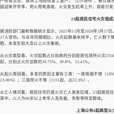
产经营企业、建筑工地陆续复工复产，“九小场所”、餐饮娱
园迎来开学季，用火用电激增，火灾发生机率上升，容易引发“
23起居民住宅火灾造成
据消防部门最新数据统计显示，2025年11月至2026年3月17
27人受伤。与去年同期相比，火灾起数基本持平，亡人数下降15
稳，未发生较大及以上火灾事故。
从火灾类型看，火灾起数占比较高的分别是居住场所火灾2556起
起，分别占火灾总数的36.75%、30.8%、13.41%。
从起火原因看，多发的原因主要有三类：一是吸烟不慎（1858起
23.06%）；三是用火不慎（1551起，占22.3%）。
从亡人情况看，居民住宅仍是火灾亡人高发区域，23起居民住宅
其中，21人为60岁以上老年人及失能、失智等特定群体。
上海公布4起典型火