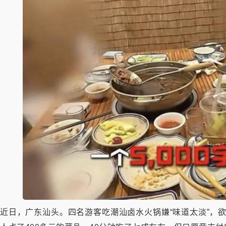
近日，广东汕头。四名游客吃潮汕卤水火锅嫌“味道太淡”，欲