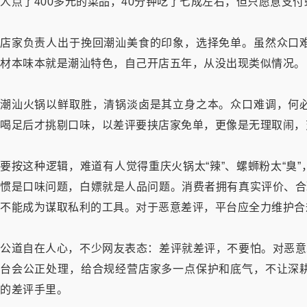
人点了400多元的菜品，40分钟吃了七成左右，但只愿意支
店家负责人出于挽回潮汕美食的印象，选择免单。虽然众口
材本味本就是潮汕特色，自己开店五年，从没出现类似情况。
潮汕火锅以鲜取胜，清锅淡卤是其立身之本。众口难调，何
喝足后才挑剔口味，以差评要挟店家免单，更像是无理取闹，
要按这种逻辑，难道有人觉得重庆火锅太“辣”、螺蛳粉太“臭
惯是口味问题，白嫖就是人品问题。消费者拥有真实评价、合
不能成为谋取私利的工具。对于恶意差评，平台应全力维护合
公道自在人心，不少网友表态：差评就差评，不要怕。对恶意
台会公正处理，给合规经营店家多一点保护和底气，不让深
的差评手里。