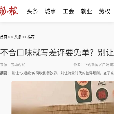
头条
城事
工会
就业
劳权
首页
>
> 头条
>>
推荐
不合口味就写差评要免单？别让
来源：劳动观察
作者：正观新闻客户端 
摘要：
别让“仅退款”的风吹到餐饮界，别让流量时代的差评规则，变了