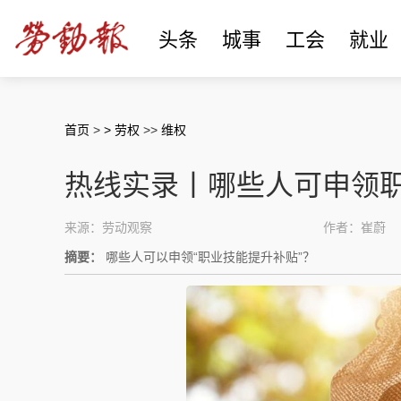
头条
城事
工会
就业
首页
>
> 劳权
>>
维权
热线实录丨哪些人可申领
来源：劳动观察
作者：崔蔚
摘要：
哪些人可以申领“职业技能提升补贴”？