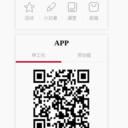
活动
小记者
课堂
商城
APP
申工社
劳动报