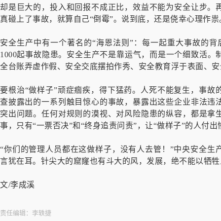
却是巨大的，投入和回报不成正比，效益不能为安全让步。
真碰上了事故，就算自己“倒霉”。说到底，还是侥幸心理作祟
安全生产中有一个著名的“海恩法则”：每一起重大事故的背后
1000起事故隐患。安全生产不是靠运气，而是一个细致活
全台账弄虚作假、安全交底摆拍作秀、安全教育浮于表面、安
要根治“做样子”顽症痼疾，得下猛药。人死不能复生，事故
查披露出的一系列触目惊心的事故，暴露出这些企业非法违
突出问题。任何对规则的漠视、对风险隐患的纵容，都是拿
事，只有“一票否决”和“终身追责问责”，让“做样子”的人付
“你们的管理人员都在这做样子，没有人去管！”中央安全生
言犹在耳。针尖大的窟窿也有斗大的风，发展，绝不能以牺牲
文/李成溪
责任编辑：
李轶捷