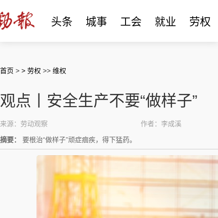
头条
城事
工会
就业
劳权
首页
>
> 劳权
>>
维权
观点丨安全生产不要“做样子”
来源：劳动观察
作者：李成溪
摘要：
要根治“做样子”顽症痼疾，得下猛药。