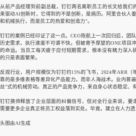
从前产品经理到前副总裁，钉钉两名离职员工的长文给我们的
来驱动AI创新时，它得到的不是创新，是病历。阿里合伙人委
和机械执行，而是员工的热爱和创造力”。
钉钉的案例已经印证了这一点。CEO陈航上一次回归后，团队四
历史需求，执行速度不可谓不快。但被寄予厚望的ONE项目冲
的命运。当员工每天疲于应付短期需求，根本没有精力深入
的只是表面繁荣。
反观行业，用户规模仅为钉钉约15%的飞书，2024年AR
靠的是多维表格等差异化产品能力，而非人海战术。业内普遍
丝”式的机械劳动。真正的产品竞争力，来自身心状态稳定、
钉钉换帅释放了企业层面的纠偏信号，但对全行业来说，要走
需要更多企业真正将员工权益落到实处。毕竟，建立在人力透
头图由AI生成