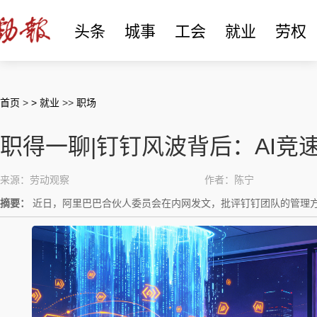
头条
城事
工会
就业
劳权
首页
>
> 就业
>>
职场
职得一聊|钉钉风波背后：AI竞
来源：劳动观察
作者：陈宁
摘要：
近日，阿里巴巴合伙人委员会在内网发文，批评钉钉团队的管理方