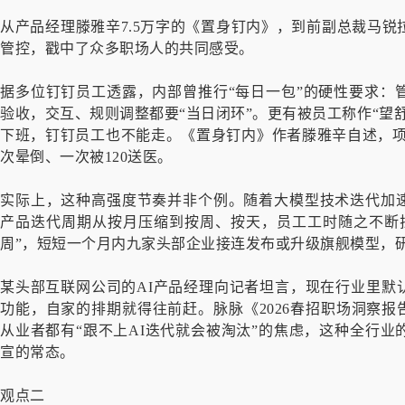
从产品经理滕雅辛7.5万字的《置身钉内》，到前副总裁马
管控，戳中了众多职场人的共同感受。
据多位钉钉员工透露，内部曾推行“每日一包”的硬性要求：
验收，交互、规则调整都要“当日闭环”。更有被员工称作“望
下班，钉钉员工也不能走。《置身钉内》作者滕雅辛自述，项目
次晕倒、一次被120送医。
实际上，这种高强度节奏并非个例。随着大模型技术迭代加速
产品迭代周期从按月压缩到按周、按天，员工工时随之不断拉长
周”，短短一个月内九家头部企业接连发布或升级旗舰模型，
某头部互联网公司的AI产品经理向记者坦言，现在行业里默
功能，自家的排期就得往前赶。脉脉《2026春招职场洞察报
从业者都有“跟不上AI迭代就会被淘汰”的焦虑，这种全行
宣的常态。
观点二