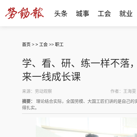
头条
城事
工会
就业
首页
>
> 工会
>>
职工
学、看、研、练一样不落，
来一线成长课
来源：劳动观察
作者：王海雯
摘要：
理论结合实际，全国劳模、大国工匠们讲的是自己的
得扎实。