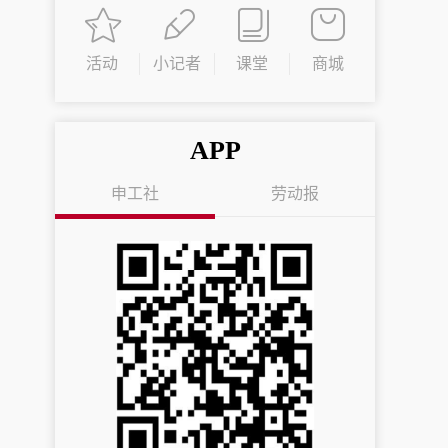
活动
小记者
课堂
商城
APP
申工社
劳动报