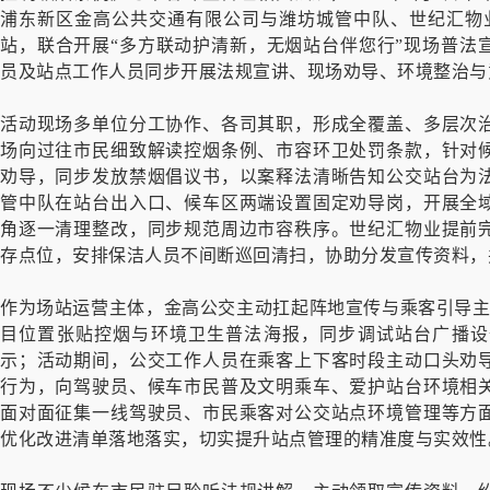
浦东新区金高公共交通有限公司与潍坊城管中队、世纪汇物业
站，联合开展“多方联动护清新，无烟站台伴您行”现场普法
员及站点工作人员同步开展法规宣讲、现场劝导、环境整治与
活动现场多单位分工协作、各司其职，形成全覆盖、多层次
场向过往市民细致解读控烟条例、市容环卫处罚条款，针对
劝导，同步发放禁烟倡议书，以案释法清晰告知公交站台为
管中队在站台出入口、候车区两端设置固定劝导岗，开展全
角逐一清理整改，同步规范周边市容秩序。世纪汇物业提前
存点位，安排保洁人员不间断巡回清扫，协助分发宣传资料，
作为场站运营主体，金高公交主动扛起阵地宣传与乘客引导主
目位置张贴控烟与环境卫生普法海报，同步调试站台广播设
示；活动期间，公交工作人员在乘客上下客时段主动口头劝
行为，向驾驶员、候车市民普及文明乘车、爱护站台环境相
面对面征集一线驾驶员、市民乘客对公交站点环境管理等方
优化改进清单落地落实，切实提升站点管理的精准度与实效性