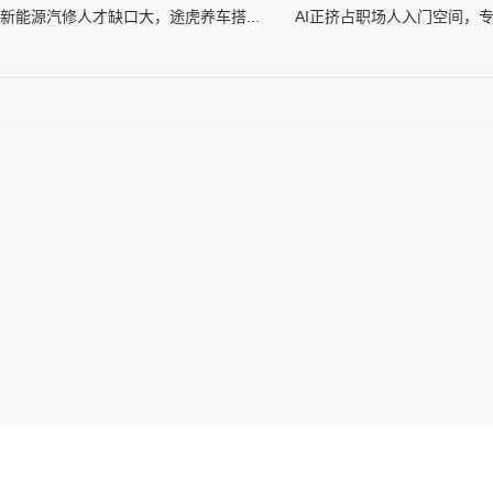
新能源汽修人才缺口大，途虎养车搭...
AI正挤占职场人入门空间，专家