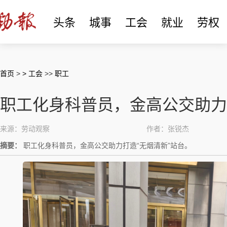
头条
城事
工会
就业
劳权
首页
>
> 工会
>>
职工
职工化身科普员，金高公交助力
来源：劳动观察
作者：张锐杰
摘要：
职工化身科普员，金高公交助力打造“无烟清新”站台。