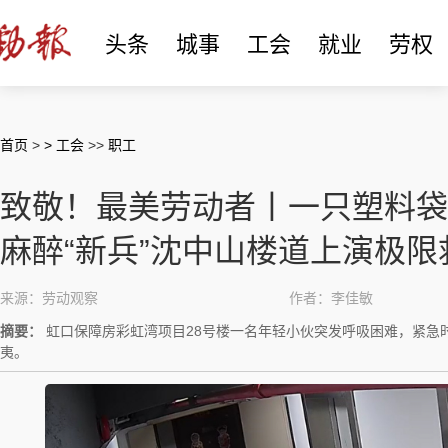
头条
城事
工会
就业
劳权
首页
>
> 工会
>>
职工
致敬！最美劳动者丨一只塑料袋
麻醉“新兵”沈中山楼道上演极限
来源：劳动观察
作者：李佳敏
摘要：
虹口保障房彩虹湾项目28号楼一名年轻小伙突发呼吸困难，紧急
夷。