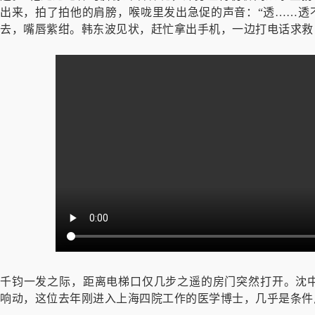
出来，拍了拍他的肩膀，喉咙里发出急促的声音：“透……透不
去，嘴唇紫绀。韩东波见状，赶忙拿出手机，一边打电话求救
千钧一发之际，距离电梯口仅几步之遥的房门突然打开。沈
响动，这位去年刚进入上海四院工作的医学博士，几乎是条件