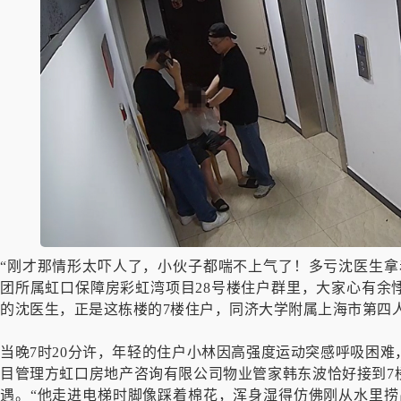
“刚才那情形太吓人了，小伙子都喘不上气了！多亏沈医生拿
团所属虹口保障房彩虹湾项目28号楼住户群里，大家心有余
的沈医生，正是这栋楼的7楼住户，同济大学附属上海市第四
当晚7时20分许，年轻的住户小林因高强度运动突感呼吸困
目管理方虹口房地产咨询有限公司物业管家韩东波恰好接到7
遇。“他走进电梯时脚像踩着棉花，浑身湿得仿佛刚从水里捞