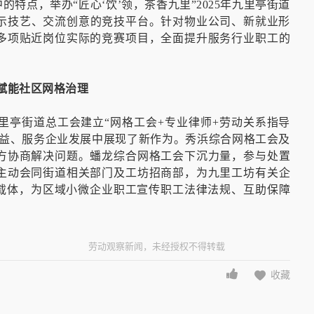
特点，举办“匠心‘饮’领，茶香九里”2025年九里亭街道
展示技艺、交流创意的竞技平台。针对物业公司、新就业形
多项贴近岗位实际的竞赛项目，全面提升服务行业职工的
。
赋能社区网格治理
里亭街道总工会建立“网格工会+专业律师+劳动关系指导
权益、服务企业发展中展现了新作为。秀浜综合网格工会及
方协商解决问题。蟠龙综合网格工会下沉力量，参与处置
主动会同街道相关部门及工坊招商部，为九里工坊有关企
为载体，为区域小微企业职工宣传职工法律法规、互助保障
劳动观察新闻，未经授权不得转载
收藏