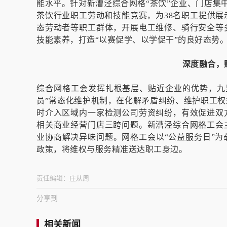
能水平。针对新漕泾综合网格“茶饮”企业、门店集中的
茶饮行业职工劳动和技能竞赛，为38名职工提供
态劳动者等职工群体，开展电工维修、骑行安全等
技能素养，打造“以赛促学、以学促干”的良好态势
深度融合，
综合网格工会发挥扎根基层、贴近企业的优势，九
员”常态化维护机制，在化解矛盾纠纷、维护职工
时介入区域内一家检测公司劳资纠纷，有效促进双
相关商业经营门店三跨问题。新漕泾综合网格工会
业协商解决异味问题。网格工会以“公益服务日”
政策，将维权与服务精准送达职工身边。
责任编辑：
庄从周
分享到
相关新闻