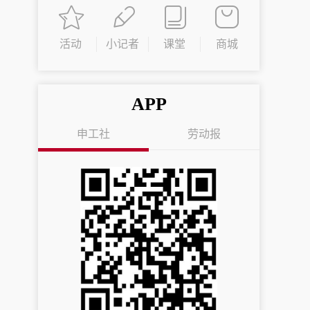
活动
小记者
课堂
商城
APP
申工社
劳动报