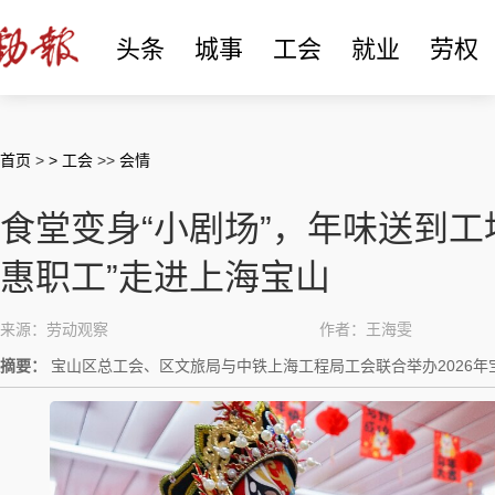
头条
城事
工会
就业
劳权
首页
>
> 工会
>>
会情
食堂变身“小剧场”，年味送到工
惠职工”走进上海宝山
来源：劳动观察
作者：王海雯
摘要：
宝山区总工会、区文旅局与中铁上海工程局工会联合举办2026年