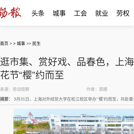
头条
城事
工会
就业
劳权
首页
>
> 城事
>>
民生
逛市集、赏好戏、品春色，上海
花节“樱”约而至
来源：劳动观察
作者：郭娜
摘要：
3月31日，上海对外经贸大学在松江校区举办“‘樱’约而至，共赴