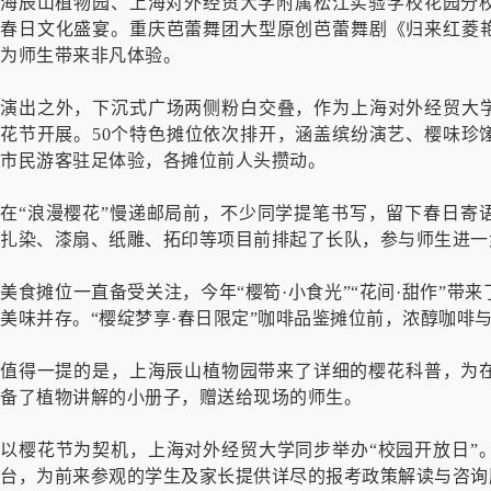
海辰山植物园、上海对外经贸大学附属松江实验学校花园分
春日文化盛宴。重庆芭蕾舞团大型原创芭蕾舞剧《归来红菱艳
为师生带来非凡体验。
演出之外，下沉式广场两侧粉白交叠，作为上海对外经贸大学
花节开展。50个特色摊位依次排开，涵盖缤纷演艺、樱味珍
市民游客驻足体验，各摊位前人头攒动。
在“浪漫樱花”慢递邮局前，不少同学提笔书写，留下春日寄
扎染、漆扇、纸雕、拓印等项目前排起了长队，参与师生进一
美食摊位一直备受关注，今年“樱筍·小食光”“花间·甜作”
美味并存。“樱绽梦享·春日限定”咖啡品鉴摊位前，浓醇咖啡
值得一提的是，上海辰山植物园带来了详细的樱花科普，为
备了植物讲解的小册子，赠送给现场的师生。
以樱花节为契机，上海对外经贸大学同步举办“校园开放日”
台，为前来参观的学生及家长提供详尽的报考政策解读与咨询