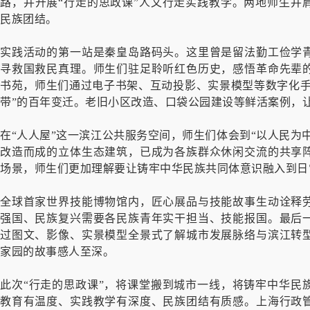
路，并开展“行走的思政课”人文行走实践教学。两地师生并
民族团结。
实践活动的第一站是秦皇岛路码头。这里曾是留法勤工俭学
寻救国救民真理。师生们驻足聆听红色历史，感悟革命先辈
书苑，师生们通过电子书架、互动投影、实景模型等数字化手
带”的百年变迁。老旧小区改造、口袋公园建设等鲜活案例，
在“人人屋”这一滨江公共服务空间，师生们体会到“以人民为
改造而成的立体生态建筑，已成为各族群众休闲交流的共享
场景，师生们更加理解要让铸牢中华民族共同体意识融入到日
全球首家世界技能博物馆内，匠心展品与技能故事生动诠释
强国、民族复兴需要各民族青年实干担当、技能报国。最后
过图文、影像、实景模型全景式了解城市发展脉络与滨江转
家园的故事感人至深。
此次“行走的思政课”，将课堂搬到城市一线，将铸牢中华民
教育有温度、实践教学有深度、民族团结有质感。上海行政