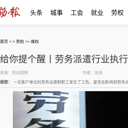
头条
城事
工会
就业
劳权
首页
>
> 劳权
>>
维权
给你提个醒丨劳务派遣行业执行
来源：劳动观察
作者：张佶
摘要：
一旦客户单位的劳务派遣制职工发生了工伤，是否会影响到劳务