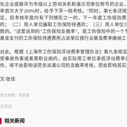
化企业或被评为市级以上劳动关系和谐示范单位称号的企业
率首次大于200%时，给予下浮一档考核。”同时，第七条还
定，但考核年度内有下列情形之一的，下一年度工伤保险费
的；（二）用人单位骗取工伤保险待遇的；（三）用人单位
数的。”这里说到的“工伤保险支缴率”，是工伤保险中的一
基金支付的工伤保险待遇费用占该单位按行业基准费率缴纳工
对此，根据《上海市工伤保险浮动费率管理办法》第九条规定
受事故伤害或者患职业病的，由实际用工单位承担浮动费率
伤，将不会影响该劳务派遣公司的支缴率考核，而会影响其实
文/张佶
责任编辑：
李轶捷
分享到
相关新闻