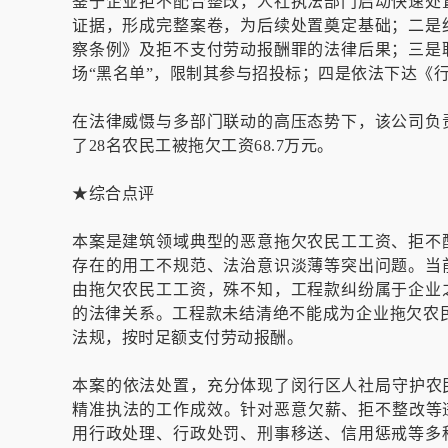
鉴于企业拒不配合整改，人社执法部门启动快速处
证据，形成完整案卷，为后续处置奠定基础；二是
察条例》及拒不支付劳动报酬罪的法律后果；三是
场“黑名单”，限制其参与招投标；四是依法下达《
在法律威慑与多部门联动的高压态势下，该公司负
了28名农民工被拖欠工资68.7万元。
★综合点评
本案是建筑领域典型的恶意拖欠农民工工资、拒不
存在的用工不规范、法治意识淡薄等突出问题。当
由拖欠农民工工资，殊不知，工程款纠纷属于企业
的法律关系。工程款未结清绝不能成为企业拖欠农
法规，按时足额支付劳动报酬。
本案的依法处置，充分体现了闵行区人社局守护农
精准执法的工作成效。针对恶意欠薪、拒不整改等
用行政处理、行政处罚、刑事移送、信用惩戒等多