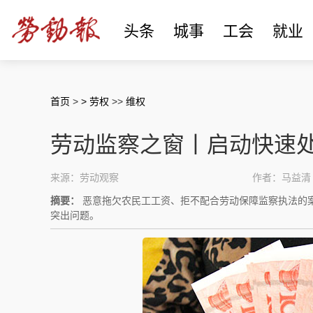
头条
城事
工会
就业
首页
>
> 劳权
>>
维权
劳动监察之窗丨启动快速
来源：劳动观察
作者：马益清
摘要：
恶意拖欠农民工工资、拒不配合劳动保障监察执法的
突出问题。