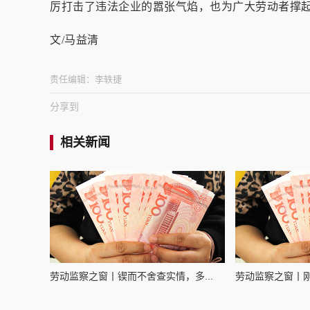
厉打击了违法企业的嚣张气焰，也为广大劳动者撑起
文/马益清
责任编辑：
李轶捷
分享到
相关新闻
劳动监察之窗丨锲而不舍查实情，多...
劳动监察之窗丨刚