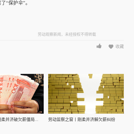
了“保护伞”。
劳动观察新闻，未经授权不得转载
收藏
柔并济破欠薪僵局...
劳动监察之窗丨刚柔并济解欠薪纠纷