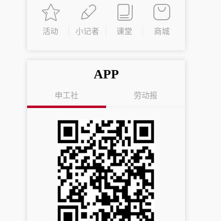
活动
小记者
课堂
商城
APP
申工社
劳动报