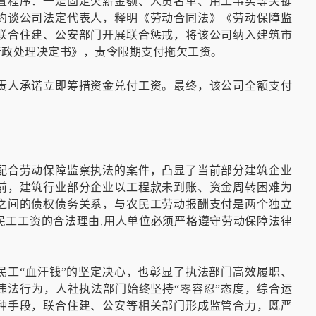
置程序：一是固定欠薪金额、人员名单、用工事实等关键
约谈公司法定代表人，释明《劳动合同法》《劳动保障监
联合住建、公安部门开展联合惩戒，将该公司纳入建筑市
行政处理决定书》，责令限期支付拖欠工资。
责人承诺立即筹措资金兑付工资。最终，该公司全额支付
配合劳动保障监察执法的案件，凸显了当前部分建筑企业
前，建筑行业部分企业以工程款未到账、资金周转困难为
之间的债权债务关系，与农民工劳动报酬支付是两个独立
民工工资的合法理由,用人单位必须严格遵守劳动保障法律
民工“血汗钱”的坚定决心，也彰显了执法部门高效履职、
违法行为，人社执法部门始终坚持“零容忍”态度，综合运
种手段，联合住建、公安等相关部门形成监管合力，既严